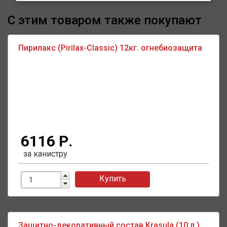
С этим товаром также покупают
Пирилакс (Pirilax-Classic) 12кг. огнебиозащита
6116 Р.
за канистру
Купить
Защитно-декоративный состав Krasula (10 л.)