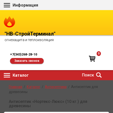
Информация
"НВ-СтройТерминал"
огнезащита и теплоизоляция
0
+7(343)268-28-10
Заказать звонок
Поиск
Каталог
Главная
/
Каталог
/
Антисептики
/
Антисептик для
древесины
Антисептик «Нортекс-Люкс» (10 кг.) для
древесины