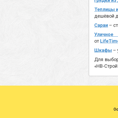
Грядки из
Теплицы 
дешёвой д
Сараи
– с
Уличное 
от
LifeTim
Шкафы
– 
Для выбор
«НВ-Строй
Ос