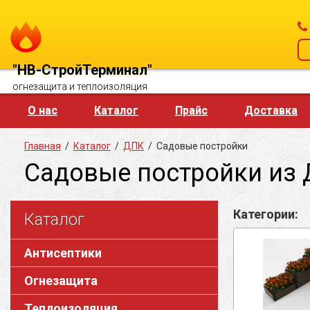
"НВ-СтройТерминал"
огнезащита и теплоизоляция
О нас
Каталог
Прайс
Доставка
Главная
/
Каталог
/
ДПК
/
Садовые постройки
Садовые постройки из
Категории:
Каталог
Антисептики
Огнезащита
Теплоизоляция