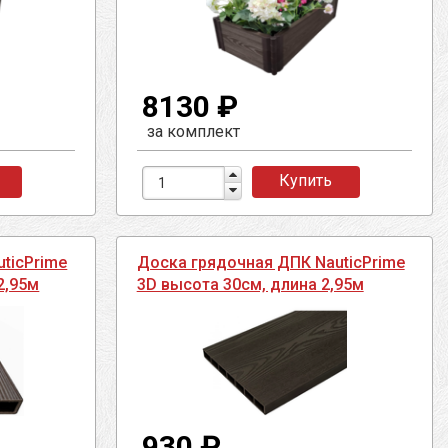
8130 ₽
за комплект
Купить
ticPrime
Доска грядочная ДПК NauticPrime
2,95м
3D высота 30см, длина 2,95м
930 ₽