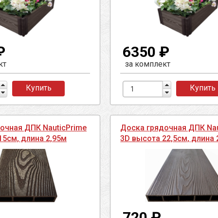
₽
6350 ₽
кт
за комплект
Купить
Купить
очная ДПК NauticPrime
Доска грядочная ДПК Nau
15см, длина 2,95м
3D высота 22,5см, длина 
720 ₽