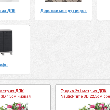
и из ДПК
Дорожки между грядок
афы
 метр из ДПК
Грядка 2х1 метр из ДПК
e 3D 15см низкая
NauticPrime 3D 22,5см ср