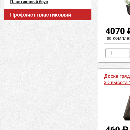
Пластиковый брус
Профлист пластиковый
4070 
за компле
Доска гряд
3D высота 
460 ₽