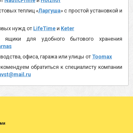
от
NauticPrime
и
Holzhof
товых теплиц «
Ларгуша
» с простой установкой и
овых нужд от
LifeTime
и
Keter
ящики для удобного бытового хранения
arnas
водства, офиса, гаража или улицы от
Toomax
комендуем обратиться к специалисту компании
nvst@mail.ru
ами