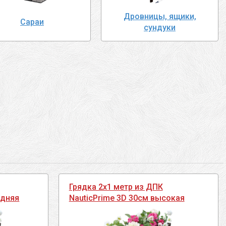
Дровницы, ящики,
Сараи
сундуки
Грядка 2х1 метр из ДПК
едняя
NauticPrime 3D 30см высокая