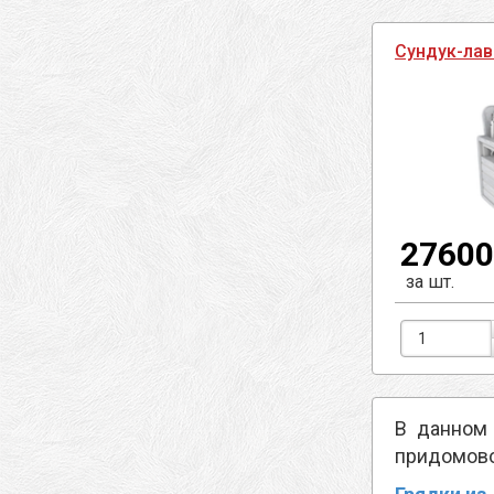
Сундук-ла
27600
за шт.
В данном 
придомово