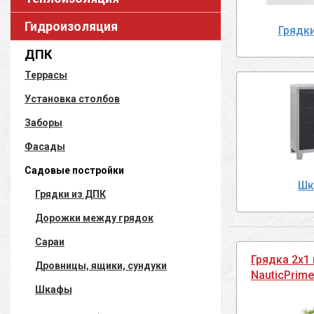
Гидроизоляция
Грядк
ДПК
Террасы
Установка столбов
Заборы
Фасады
Садовые постройки
Шк
Грядки из ДПК
Дорожки между грядок
Сараи
Грядка 2х1
Дровницы, ящики, сундуки
NauticPrim
Шкафы