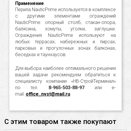
Применение
Перила NauticPrime используется в комплексе
с другими элементами ограждений
NauticPrime: опорный столб, стакан-опора,
балясина, хомуты, уголки, заглушки.
Ограждения NauticPrime используют на
любых террасах, набережных и пирсах,
парковых и прогулочных зонах балконах,
беседках и таунхаусов.
Для выбора наиболее оптимального решения
вашей задачи рекомендуем обратиться к
специалисту компании «НВ-СтройТерминал»
по тел.
8-965-503-88-97
или e-
mail:
office_nvst@mail.ru
С этим товаром также покупают