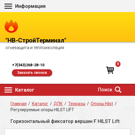
Информация
"НВ-СтройТерминал"
огнезащита и теплоизоляция
0
+7(343)268-28-10
Заказать звонок
Поиск
Каталог
Главная
/
Каталог
/
ДПК
/
Террасы
/
Опоры Hilst
/
Регулируемые опоры HILST LIFT
Горизонтальный фиксатор вершин F HILST Lift