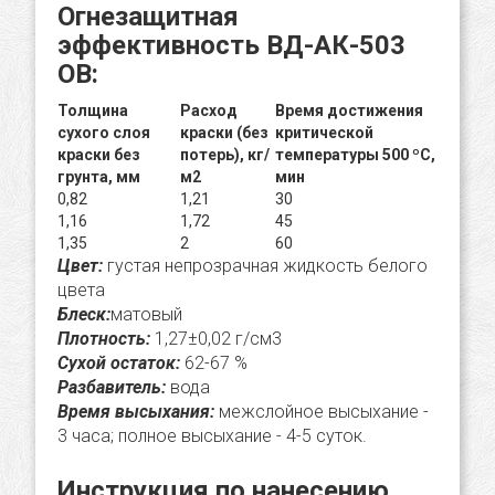
Огнезащитная
эффективность ВД-АК-503
ОВ:
Толщина
Расход
Время достижения
сухого слоя
краски (без
критической
краски без
потерь), кг/
температуры 500 ºС,
грунта, мм
м2
мин
0,82
1,21
30
1,16
1,72
45
1,35
2
60
Цвет:
густая непрозрачная жидкость белого
цвета
Блеск:
матовый
Плотность:
1,27±0,02 г/см3
Сухой остаток:
62-67 %
Разбавитель:
вода
Время высыхания:
межслойное высыхание -
3 часа; полное высыхание - 4-5 суток.
Инструкция по нанесению