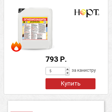
793 Р.
за канистру
Купить