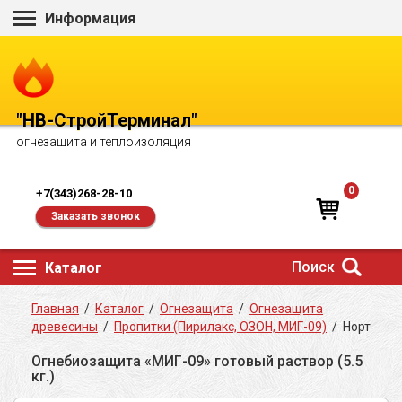
Информация
"НВ-СтройТерминал"
огнезащита и теплоизоляция
0
+7(343)268-28-10
Заказать звонок
Поиск
Каталог
Главная
/
Каталог
/
Огнезащита
/
Огнезащита
древесины
/
Пропитки (Пирилакс, ОЗОН, МИГ-09)
/
Норт
Огнебиозащита «МИГ-09» готовый раствор (5.5
кг.)