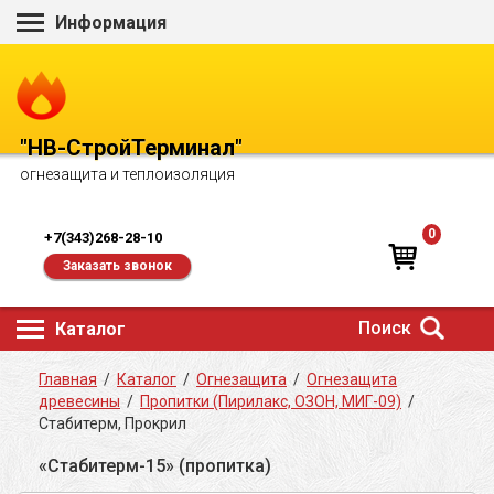
Информация
"НВ-СтройТерминал"
огнезащита и теплоизоляция
0
+7(343)268-28-10
Заказать звонок
Поиск
Каталог
Главная
/
Каталог
/
Огнезащита
/
Огнезащита
древесины
/
Пропитки (Пирилакс, ОЗОН, МИГ-09)
/
Стабитерм, Прокрил
«Стабитерм-15» (пропитка)