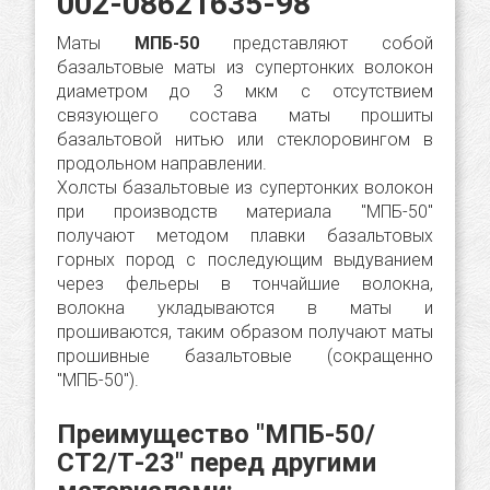
002-08621635-98
Маты
МПБ-50
представляют собой
базальтовые маты из супертонких волокон
диаметром до 3 мкм с отсутствием
связующего состава маты прошиты
базальтовой нитью или стеклоровингом в
продольном направлении.
Холсты базальтовые из супертонких волокон
при производств материала "МПБ-50"
получают методом плавки базальтовых
горных пород с последующим выдуванием
через фельеры в тончайшие волокна,
волокна укладываются в маты и
прошиваются, таким образом получают маты
прошивные базальтовые (сокращенно
"МПБ-50").
Преимущество "МПБ-50/
СТ2/Т-23" перед другими