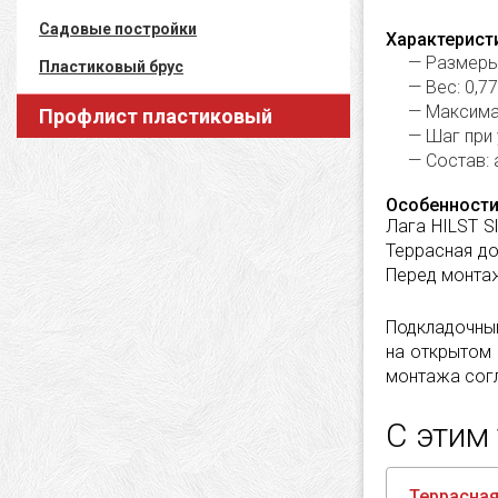
Садовые постройки
Характерист
Размеры:
Пластиковый брус
Вес: 0,77
Максимал
Профлист пластиковый
Шаг при 
Состав:
Особенности
Лага HILST S
Террасная до
Перед монтаж
Подкладочный
на открытом 
монтажа согл
С этим
Террасная