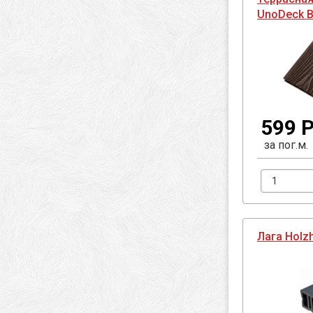
UnoDeck 
599 Р
за пог.м.
Лага Holz