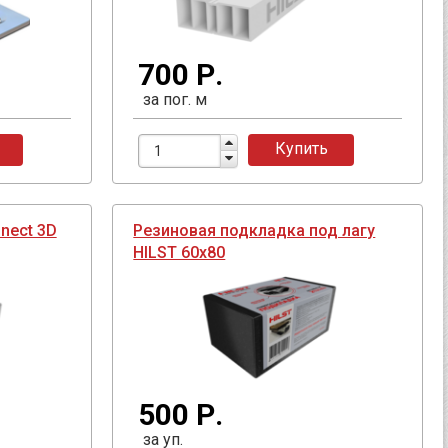
700 Р.
за пог. м
Купить
nect 3D
Резиновая подкладка под лагу
HILST 60х80
500 Р.
за уп.