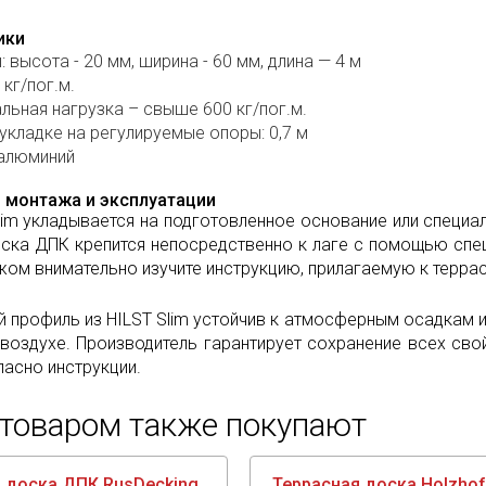
ики
 высота - 20 мм, ширина - 60 мм, длина — 4 м
 кг/пог.м.
ьная нагрузка – свыше 600 кг/пог.м.
укладке на регулируемые опоры: 0,7 м
 алюминий
 монтажа и эксплуатации
lim укладывается на подготовленное основание или специ
ска ДПК крепится непосредственно к лаге с помощью спец
ом внимательно изучите инструкцию, прилагаемую к террас
 профиль из HILST Slim устойчив к атмосферным осадкам 
воздухе. Производитель гарантирует сохранение всех свой
асно инструкции.
 товаром также покупают
 доска ДПК RusDecking
Террасная доска Holzhof