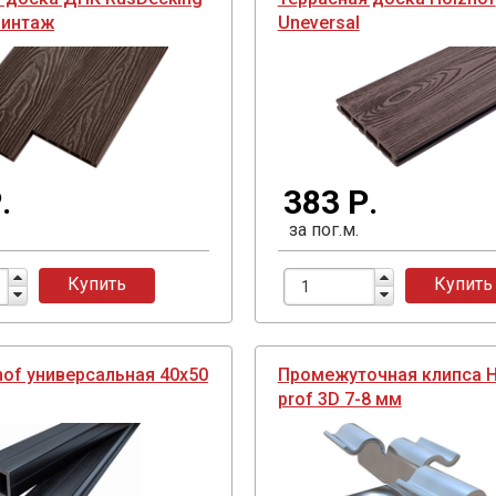
Винтаж
Uneversal
.
383 Р.
за пог.м.
Купить
Купить
hof универсальная 40х50
Промежуточная клипса H
prof 3D 7-8 мм