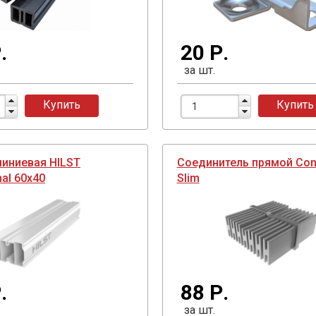
.
20 Р.
за шт.
Купить
Купить
иниевая HILST
Соединитель прямой Сon
al 60х40
Slim
.
88 Р.
за шт.