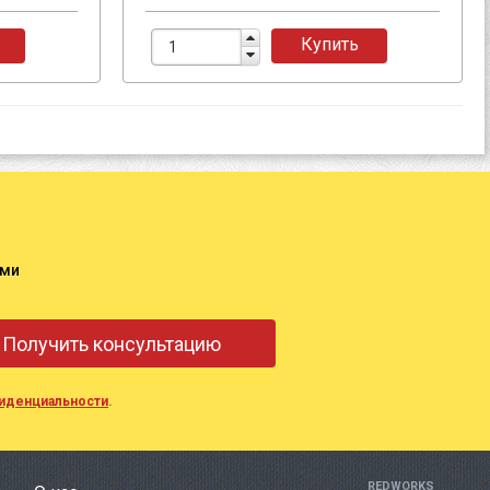
Купить
ами
иденциальности
.
REDWORKS