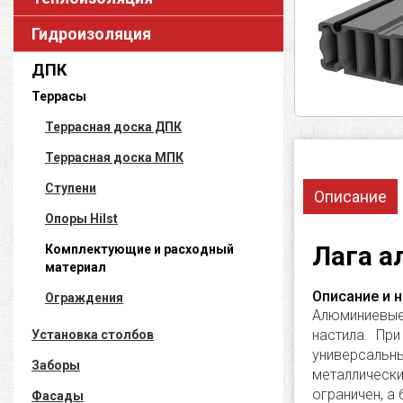
Гидроизоляция
ДПК
Террасы
Террасная доска ДПК
Террасная доска МПК
Ступени
Описание
Опоры Hilst
Лага а
Комплектующие и расходный
материал
Описание и 
Ограждения
Алюминиевые
настила. Пр
Установка столбов
универсальн
Заборы
металлически
ограничен, а
Фасады