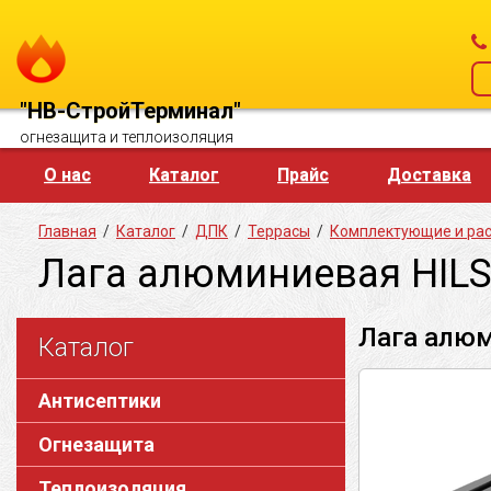
"НВ-СтройТерминал"
огнезащита и теплоизоляция
О нас
Каталог
Прайс
Доставка
Главная
/
Каталог
/
ДПК
/
Террасы
/
Комплектующие и ра
Лага алюминиевая HILST
Лага алюм
Каталог
Антисептики
Огнезащита
Теплоизоляция