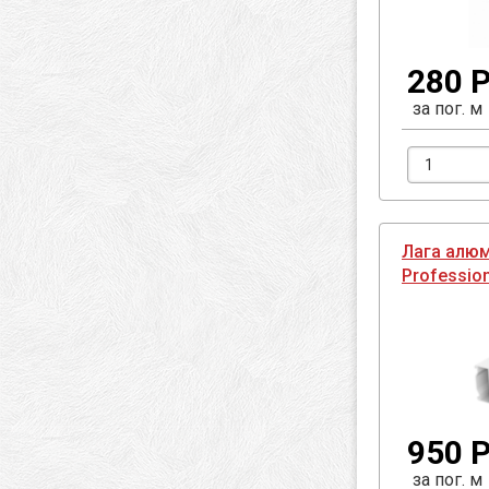
280 Р
за пог. м
Лага алюм
Profession
950 Р
за пог. м