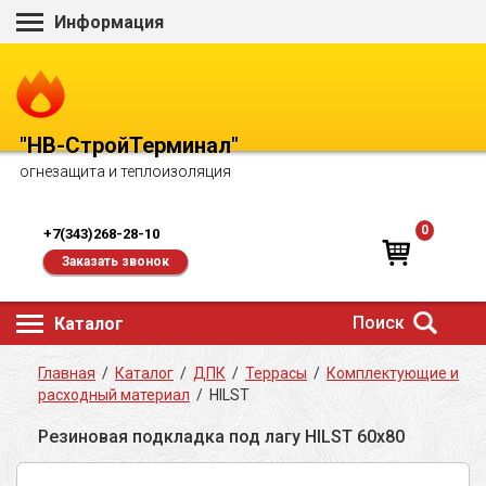
Информация
"НВ-СтройТерминал"
огнезащита и теплоизоляция
0
+7(343)268-28-10
Заказать звонок
Поиск
Каталог
Главная
/
Каталог
/
ДПК
/
Террасы
/
Комплектующие и
расходный материал
/
HILST
Резиновая подкладка под лагу HILST 60х80