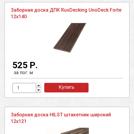
Заборная доска ДПК RusDecking UnoDeck Forte
12х140
525 Р.
за пог. м
Купить
Заборная доска HILST штакетник широкий
12х121