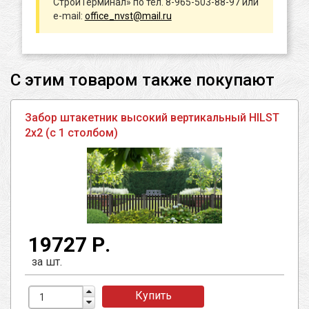
СтройТерминал» по тел. 8-965-503-88-97 или
e-mail:
office_nvst@mail.ru
С этим товаром также покупают
Забор штакетник высокий вертикальный HILST
2х2 (с 1 столбом)
19727 Р.
за шт.
Купить