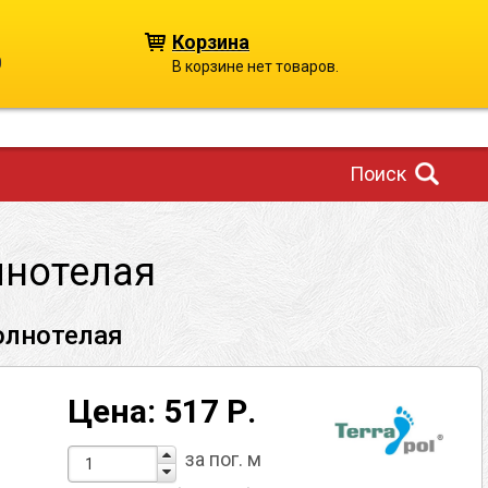
Корзина
0
В корзине нет товаров.
Поиск
лнотелая
олнотелая
Цена: 517 Р.
за пог. м