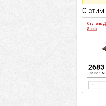
С этим
Ступень Д
Scala
2683 
за пог. м