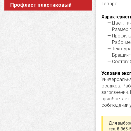
Terrapol.
Профлист пластиковый
Характерист
Цвет: Ти
Размер: 
Профиль
Рабочие
Текстура
Брашинг 
Состав:
Условия экс
Универсальна
осадков. Раб
загрязнений.
приобретает 
соблюдении у
Для выбора
тел. 8-965-