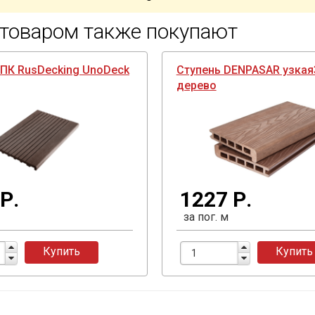
 товаром также покупают
ПК RusDecking UnoDeck
Ступень DENPASAR узкая
дерево
Р.
1227 Р.
за пог. м
Купить
Купить