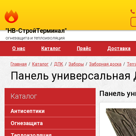
"НВ-СтройТерминал"
огнезащита и теплоизоляция
О нас
Каталог
Прайс
Доставка
Главная
/
Каталог
/
ДПК
/
Заборы
/
Заборная доска
/
Terr
Панель универсальная 
Панель ун
Каталог
Антисептики
Огнезащита
Теплоизоляция