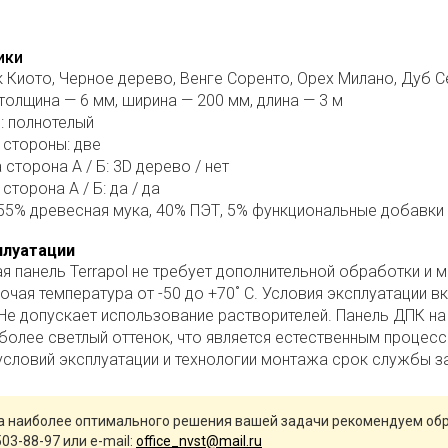
ики
к Киото, Черное дерево, Венге Соренто, Орех Милано, Дуб 
толщина — 6 мм, ширина — 200 мм, длина — 3 м
: полнотелый
 стороны: две
 сторона А / Б: 3D дерево / нет
сторона А / Б: да / да
 55% древесная мука, 40% ПЭТ, 5% функциональные добавки
плуатации
я панель Terrapol не требует дополнительной обработки и
очая температура от -50 до +70˚ C. Условия эксплуатации 
 Не допускает использование растворителей. Панель ДПК на
более светлый оттенок, что является естественным процесс
словий эксплуатации и технологии монтажа срок службы за
 наиболее оптимального решения вашей задачи рекомендуем обр
503-88-97 или e-mail:
office_nvst@mail.ru