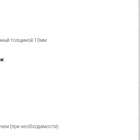
нный толщиной 10мм.
и:
.
ем (при необходимости).