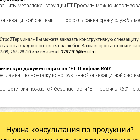
защиты металлоконструкций ЕТ Профиль можно использова
огнезащитной системы ЕТ Профиль равен сроку службы ме
СтройТерминал» Вы можете заказать конструктивную огнезащиту 
льтанты с радостью ответят на любые Ваши вопросы относительн
7-09, 268-28-10 или по e-mail:
3787709@mail.ru
ническую документацию на "ЕТ Профиль R60"
регламент по монтажу конструктивной огнезащитной системы
оответствия пожарной безопасности "ЕТ Профиль R60" - ск
Нужна консультация по продукции?
тавьте свои контактные данные и наш специалист свяжется с в