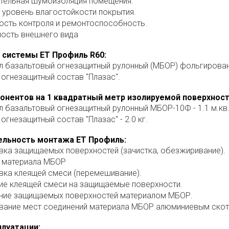
тельная шумоизоляция помещения.
 уровень влагостойкости покрытия.
ость контроля и ремонтоспособность.
ность внешнего вида
системы ЕТ Профиль R60:
л базальтовый огнезащитный рулонный (МБОР) фольгирова
огнезащитный состав "Плазас".
онентов на 1 квадратный метр изолируемой поверхност
л базальтовый огнезащитный рулонный МБОР-10Ф - 1.1 м.кв
огнезащитный состав "Плазас" - 2.0 кг.
льность монтажа ЕТ Профиль:
вка защищаемых поверхностей (зачистка, обезжиривание).
 материала МБОР
вка клеящей смеси (перемешивание).
ие клеящей смеси на защищаемые поверхности.
ние защищаемых поверхностей материалом МБОР.
вание мест соединений материала МБОР алюминиевым скотч
плуатации: