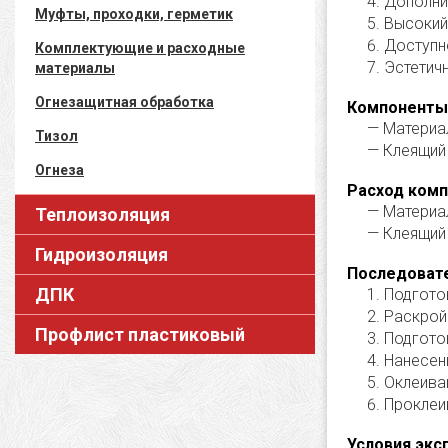
Дополни
Муфты, проходки, герметик
Высокий
Доступн
Комплектующие и расходные
Эстетич
материалы
Огнезащитная обработка
Компоненты 
Материа
Тизол
Клеящий 
Огнеза
Расход комп
Материа
Теплоизоляция
Клеящий 
Гидроизоляция
Последовате
ДПК
Подгото
Раскрой
Профлист пластиковый
Подгото
Нанесен
Оклеива
Проклеи
Условия экс