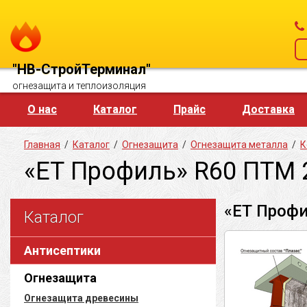
"НВ-СтройТерминал"
огнезащита и теплоизоляция
О нас
Каталог
Прайс
Доставка
Главная
/
Каталог
/
Огнезащита
/
Огнезащита металла
/
К
«ЕТ Профиль» R60 ПТМ 
«ЕТ Профи
Каталог
Антисептики
Огнезащита
Огнезащита древесины