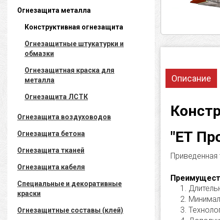
Огнезащита металла
Конструктивная огнезащита
Огнезащитные штукатурки и
обмазки
Огнезащитная краска для
Описание
металла
Огнезащита ЛСТК
Констр
Огнезащита воздуховодов
"ЕТ Пр
Огнезащита бетона
Огнезащита тканей
Приведенная 
Огнезащита кабеля
Преимуществ
Специальные и декоративные
Длительн
краски
Минимал
Техноло
Огнезащитные составы (клей)